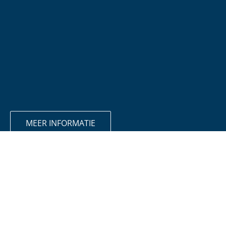
MEER INFORMATIE
ERVARINGEN
Een kijkje bij onze